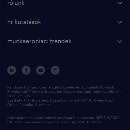
rólunk
munkaerő közvetítés
bérkalkulátor
a randstadról
szolgáltatásaink
karrier tippek
hr kutatások
randstad magyarország
munkaerőpiaci trendek
állás profilok
workmonitor
irodáink
operational
kapcsolat
munkaerőpiaci trendek
employer brand research
fenntarthatóság
professional
blog
hr trends survey
sajtóközlemények
digital
hr kutatások
kapcsolat
kiválasztás
megtartás
Randstad Hungary Személyzeti Közvetítő és Szolgáltató Korlátolt
Felelősségű Társaság, bejegyzett Magyarországon - cégjegyzékszám:
munkahelyi teljesítmény
01 09 729305
Székhely: 1134 Budapest, Dózsa György út 146-148., Green Court
Office, A épület, 3. emelet,
toborzás
munkaerőpiac
nyilvántartásba vételi számok: munkaerő-kölcsönzés: 49713-4/2004-
0100-203 munkaerő-közvetítés: 49711-4/2004-0100-324
employer branding