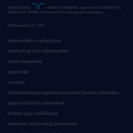
hírlevél
A RANDSTAD,
, HUMAN FORWARD valamint a SHAPING THE
WORLD OF WORK a Randstad N.V. bejegyzett védjegyei.
© Randstad N.V. 2025
adatvédelmi nyilatkozat
marketing célú adatkezelés
üzleti alapelvek
kapcsolat
cookies
kötelezettségszegési/visszaélési kísérlet jelentése
kapcsolattartó személyek
emberi jogi szabályzat
jelentsen biztonsági problémát