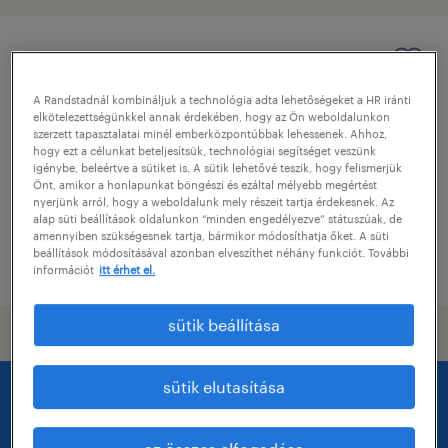
projektvezető
A Randstadnál kombináljuk a technológia adta lehetőségeket a HR iránti
budapest, budapest
elkötelezettségünkkel annak érdekében, hogy az Ön weboldalunkon
szerzett tapasztalatai minél emberközpontúbbak lehessenek. Ahhoz,
határozatlan idejű
hogy ezt a célunkat beteljesítsük, technológiai segítséget veszünk
főiskolai, egyetemi végzettség / university
igénybe, beleértve a sütiket is. A sütik lehetővé teszik, hogy felismerjük
Önt, amikor a honlapunkat böngészi és ezáltal mélyebb megértést
nyerjünk arról, hogy a weboldalunk mely részeit tartja érdekesnek. Az
alap süti beállítások oldalunkon “minden engedélyezve” státuszúak, de
amennyiben szükségesnek tartja, bármikor módosíthatja őket. A süti
beállítások módosításával azonban elveszíthet néhány funkciót. További
megjelenítve ekkor: 2 június 2026
információt
itt érhet el.
sütik beállítása
sütik elutasítása