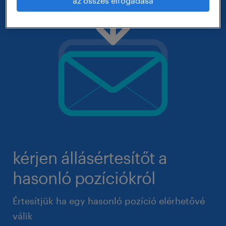
az összes elfogadása
kérjen állásértesítőt a
hasonló pozíciókról
Értesítjük ha egy hasonló pozíció elérhetővé
válik