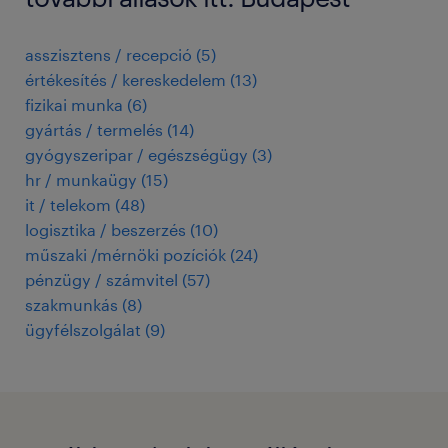
asszisztens / recepció
(
5
)
értékesítés / kereskedelem
(
13
)
fizikai munka
(
6
)
gyártás / termelés
(
14
)
gyógyszeripar / egészségügy
(
3
)
hr / munkaügy
(
15
)
it / telekom
(
48
)
logisztika / beszerzés
(
10
)
műszaki /mérnöki pozíciók
(
24
)
pénzügy / számvitel
(
57
)
szakmunkás
(
8
)
ügyfélszolgálat
(
9
)