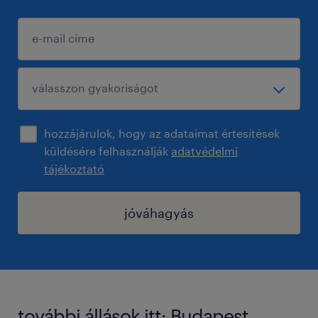
hozzájárulok, hogy az adataimat értesítések
küldésére felhasználják
adatvédelmi
tájékoztató
jóváhagyás
további állások itt: Budapest